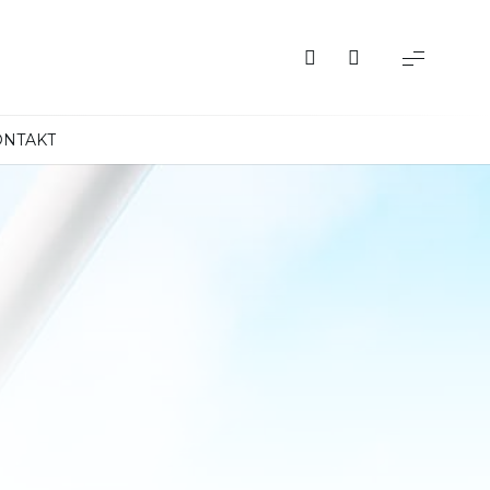
ONTAKT
Albania
Austria
Belgia
Bośnia i Hercegowina
Bułgaria
Chorwacja
Czarnogóra
Czechy
Dania
Finlandia
Francja