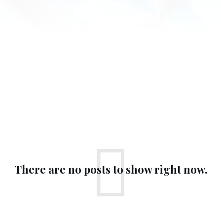
Singapur
Syria
Turcja
Wietnam
ZEA
There are no posts to show right now.