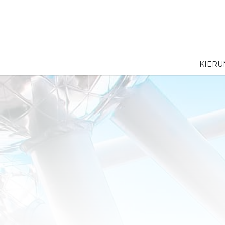
KIERU
Egipt
Argentyn
Maroko
Bahamy
Senegal
Brazylia
Zanzibar
Dominika
Ekwador
Jamajka
Kajmany
Kanada
Kolumbia
Kostaryka
Kuba