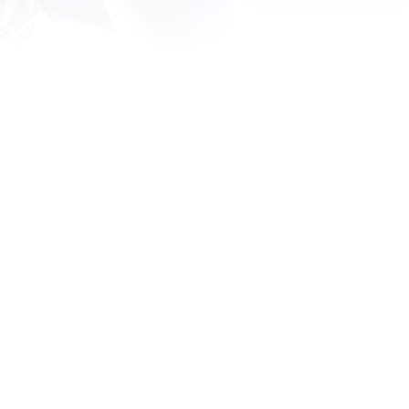
Meksyk
Panama
Urugwaj
USA
Irlandia
Islandia
Włochy
Macedonia Północna
Malta
Niemcy
Norwegia
Polska
Portugalia
San Marino