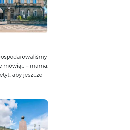
ygospodarowaliśmy
ie mówiąc – marna.
tyt, aby jeszcze