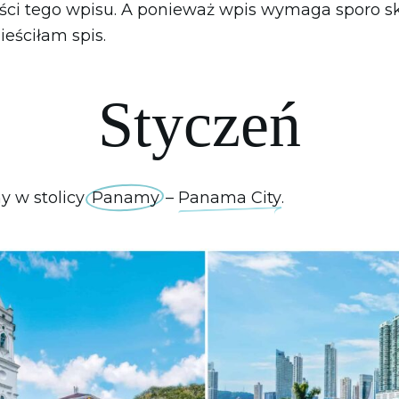
eści tego wpisu. A ponieważ wpis wymaga sporo sk
eściłam spis.
Styczeń
y w stolicy
Panamy
–
Panama City
.