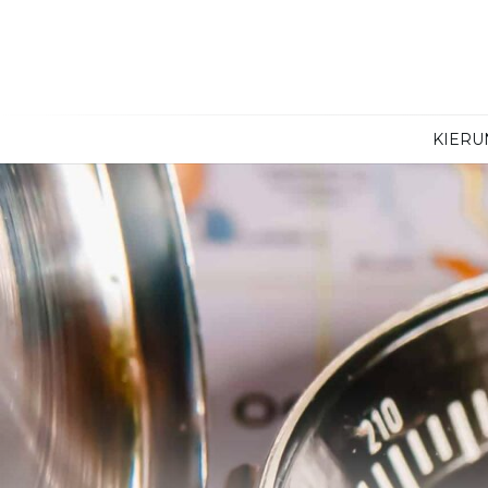
KIERU
Egipt
Argentyn
Maroko
Bahamy
Senegal
Brazylia
Zanzibar
Dominika
Ekwador
Jamajka
Kajmany
Kanada
Kolumbia
Kostaryka
Kuba