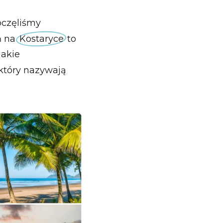
oczęliśmy
ń na
Kostaryce
to
jakie
 który nazywają