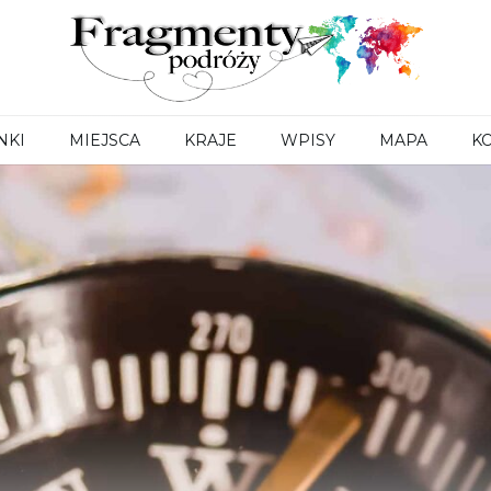
Fragmenty
podróży
NKI
MIEJSCA
KRAJE
WPISY
MAPA
K
a
Chiny
Indie
Izrael
na
Japonia
Jordania
Kambodża
Katar
Malediwy
Oman
Palestyna
Rosja