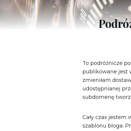
Meksyk
Panama
Podró
Urugwaj
USA
Irlandia
To podróżnicze po
Islandia
publikowane jest 
Włochy
zmieniłam dostawc
Macedonia Północna
udostępnianej prz
Malta
subdomenę tworząc
Niemcy
Norwegia
Polska
Cały czas jestem 
Portugalia
szablonu bloga. Pr
San Marino