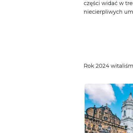
części widać w tr
Serbia
niecierpliwych umi
Słowacja
Słowenia
Szwajcaria
Watykan
Wielka Brytania
Rok 2024 witaliśm