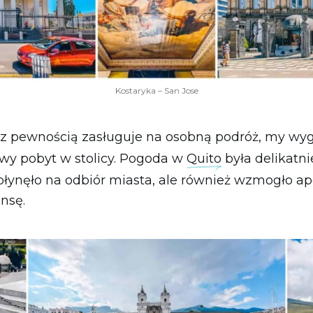
Kostaryka – San Jose
z pewnością zasługuje na osobną podróż, my w
wy pobyt w stolicy. Pogoda w
Quito
była delikatn
łynęło na odbiór miasta, ale również wzmogło ape
nsę.