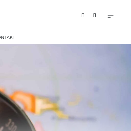
ONTAKT
Albania
Austria
Belgia
Bośnia i Hercegowina
Bułgaria
Chorwacja
Czarnogóra
Czechy
Dania
Finlandia
Francja