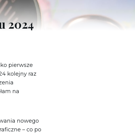
Grecja
Hiszpania
u 2024
Holandia
ako pierwsze
4 kolejny raz
zenia
słam na
wywania nowego
raficzne – co po