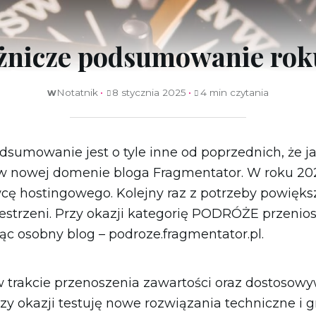
Singapur
Syria
żnicze podsumowanie rok
Turcja
Wietnam
ZEA
w
Notatnik
8 stycznia 2025
4 min czytania
dsumowanie jest o tyle inne od poprzednich, że j
w nowej domenie bloga Fragmentator. W roku 202
ę hostingowego. Kolejny raz z potrzeby powięks
estrzeni. Przy okazji kategorię PODRÓŻE przenio
 osobny blog – podroze.fragmentator.pl.
w trakcie przenoszenia zawartości oraz dostoso
zy okazji testuję nowe rozwiązania techniczne i g