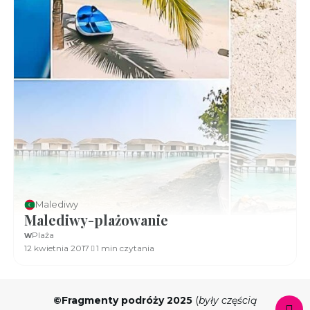
Malediwy
Malediwy-plażowanie
w
Plaża
12 kwietnia 2017
1 min czytania
©Fragmenty podróży 2025
(
były częścią