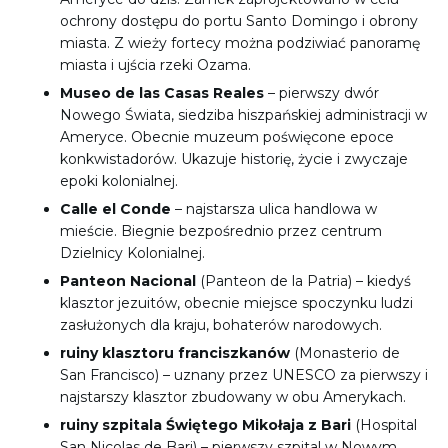
ochrony dostępu do portu Santo Domingo i obrony
miasta. Z wieży fortecy można podziwiać panoramę
miasta i ujścia rzeki Ozama.
Museo de las Casas Reales
– pierwszy dwór
Nowego Świata, siedziba hiszpańskiej administracji w
Ameryce. Obecnie muzeum poświęcone epoce
konkwistadorów. Ukazuje historię, życie i zwyczaje
epoki kolonialnej.
Calle el Conde
– najstarsza ulica handlowa w
mieście. Biegnie bezpośrednio przez centrum
Dzielnicy Kolonialnej.
Panteon Nacional
(Panteon de la Patria) – kiedyś
klasztor jezuitów, obecnie miejsce spoczynku ludzi
zasłużonych dla kraju, bohaterów narodowych.
ruiny klasztoru franciszkanów
(Monasterio de
San Francisco) – uznany przez UNESCO za pierwszy i
najstarszy klasztor zbudowany w obu Amerykach.
ruiny szpitala Świętego Mikołaja z Bari
(Hospital
San Nicolas de Bari) – pierwszy szpital w Nowym