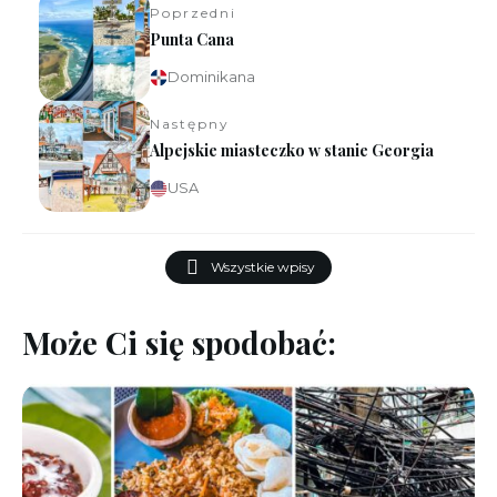
Poprzedni
Punta Cana
Dominikana
Następny
Alpejskie miasteczko w stanie Georgia
USA
Wszystkie wpisy
Może Ci się spodobać: