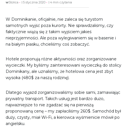
w
Stolica
5 stycznia 2020
4 min czytania
W Dominikanie, oficjalnie, nie zaleca się turystom
samotnych wyjść poza kurorty. Nie sprawdzaliśmy, czy
faktycznie wiążą się z takim wyjściem jakieś
nieprzyjemności. Ale poza wylegiwaniem się w basenie i
na białym piasku, chcieliśmy coś zobaczyć.
Hotele proponują różne aktywności oraz zorganizowane
wycieczki. My byliśmy zainteresowani wycieczką do stolicy
Dominikany, ale uznaliśmy, że hotelowa cena jest zbyt
wysoka (480$ za naszą rodzinę).
Dlatego wyjazd zorganizowaliśmy sobie sami, zamawiając
prywatny transport. Takich usług jest bardzo dużo,
najważniejsze to nie zgadzać się na pierwszą
proponowaną cenę – my zapłaciliśmy 260$. Samochód był
duży, czysty, miał Wi-Fi, a kierowca wyśmienicie mówił po
angielsku.