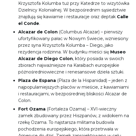
Krzysztofa Kolumba tuż przy Katedrze to wizytówka
Dzielnicy Kolonialnej. W bezpośrednim sąsiedztwie
znajdują się kawiarnie i restauracje oraz deptak
Calle
el Conde
.
Alcazar de Colon
(Columbus Alcazar) – pierwszy
ufortyfikowany pałac w Nowym Świecie, wzniesiony
przez syna Krzysztofa Kolumba – Diego, jako
rezydencja rodzinna. W budynku mieści się
Museo
Alcazar de Diego Colon
, który posiada w swoich
zbiorach najważniejsze na Karaibach europejskie
późnośredniowieczne i renesansowe dzieła sztuki.
Plaza de Espana
(Plaza de la Hispanidad) – jeden z
najpopularniejszych placów w mieście, z kawiarniami
i restauracjami, w bezpośredniej bliskości Alcazar de
Colon.
Fort Ozama
(Fortaleza Ozama) – XVI-wieczny
zamek zbudowany przez Hiszpanów, z widokiem na
rzekę Ozama. To najstarsza militarna budowla
pochodzenia europejskiego, która przetrwała w
Ameryce do dziś. Zamek zaprojektowano w celu