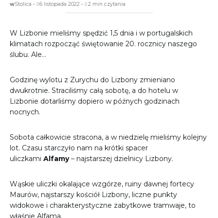
w
Stolica
6 listopada 2022
2 min czytania
W Lizbonie mieliśmy spędzić 1,5 dnia i w portugalskich
klimatach rozpocząć świętowanie 20. rocznicy naszego
ślubu. Ale…
Godzinę wylotu z Zurychu do Lizbony zmieniano
dwukrotnie. Straciliśmy całą sobotę, a do hotelu w
Lizbonie dotarliśmy dopiero w późnych godzinach
nocnych.
Sobota całkowicie stracona, a w niedzielę mieliśmy kolejny
lot. Czasu starczyło nam na krótki spacer
uliczkami
Alfamy
– najstarszej dzielnicy Lizbony.
Wąskie uliczki okalające wzgórze, ruiny dawnej fortecy
Maurów, najstarszy kościół Lizbony, liczne punkty
widokowe i charakterystyczne zabytkowe tramwaje, to
właśnie Alfama.