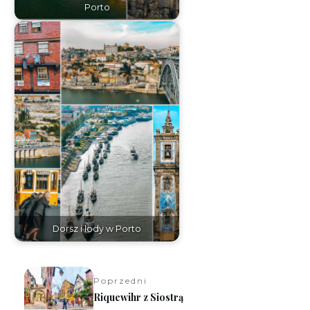
Porto
Miasto
Dorsz i lody w Porto
Miasto
Poprzedni
Riquewihr z Siostrą