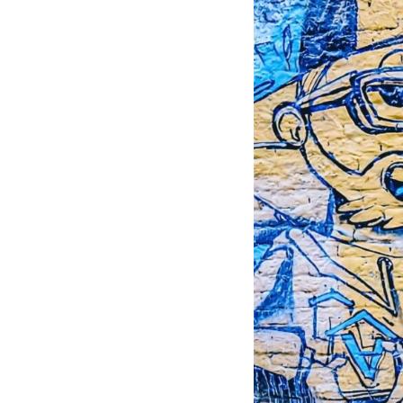
Serbia
Słowacja
Słowenia
Szwajcaria
Watykan
Wielka Brytania