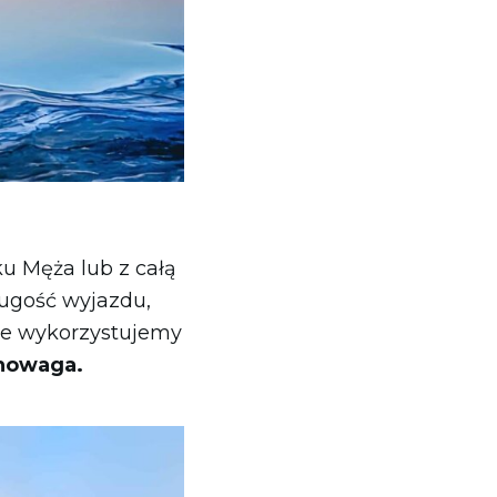
u Męża lub z całą
ługość wyjazdu,
 że wykorzystujemy
wnowaga.