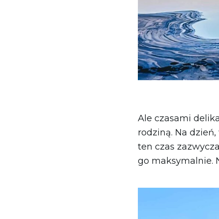
Ale czasami delik
rodziną. Na dzień
ten czas zazwycza
go maksymalnie. N