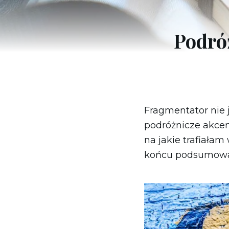
Meksyk
Panama
Podró
Urugwaj
USA
Irlandia
Fragmentator nie 
Islandia
podróżnicze akce
Włochy
na jakie trafiałam
Macedonia Północna
końcu podsumowan
Malta
Niemcy
Norwegia
Polska
Portugalia
San Marino