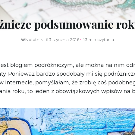
Singapur
Syria
żnicze podsumowanie rok
Turcja
Wietnam
ZEA
w
Notatnik
3 stycznia 2016
3 min czytania
jest blogiem podróżniczym, ale można na nim od
nty. Ponieważ bardzo spodobały mi się podróżni
 w internecie, pomyślałam, że zrobię coś podobneg
ia roku, to jeden z obowiązkowych wpisów na b