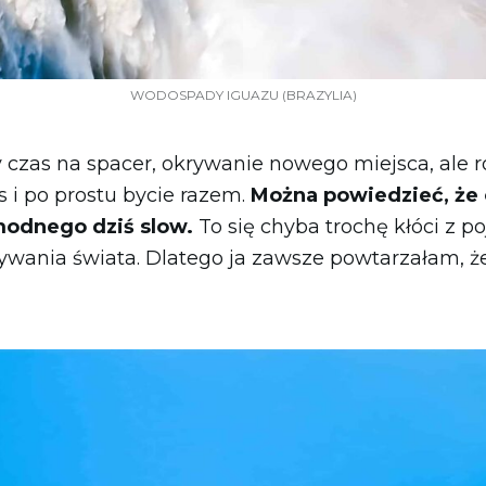
WODOSPADY IGUAZU (BRAZYLIA)
czas na spacer, okrywanie nowego miejsca, ale r
s i po prostu bycie razem.
Można powiedzieć, ż
modnego dziś slow.
To się chyba trochę kłóci z p
ywania świata. Dlatego ja zawsze powtarzałam, ż