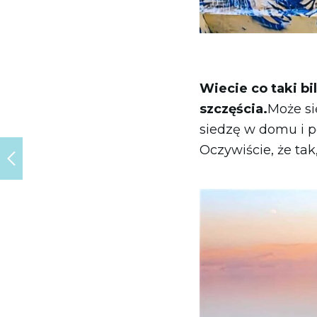
Wiecie co taki b
szczęścia.
Może si
siedzę w domu i 
Oczywiście, że tak