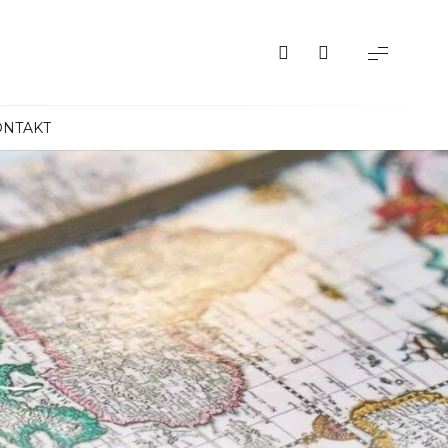
ONTAKT
Albania
Austria
Belgia
Bośnia i Hercegowina
Bułgaria
Chorwacja
Czarnogóra
Czechy
Dania
Finlandia
Francja