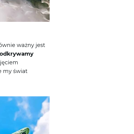
ównie ważny jest
e odkrywamy
ojęciem
e my świat