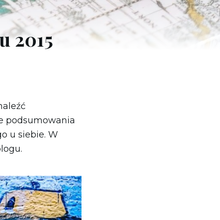
Grecja
Hiszpania
u 2015
Holandia
naleźć
cze podsumowania
o u siebie. W
logu.