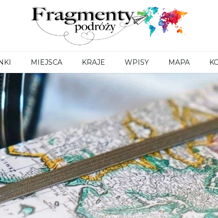
Fragmenty
podróży
NKI
MIEJSCA
KRAJE
WPISY
MAPA
K
a
Chiny
Indie
Izrael
na
Japonia
Jordania
Kambodża
Katar
Malediwy
Oman
Palestyna
Rosja