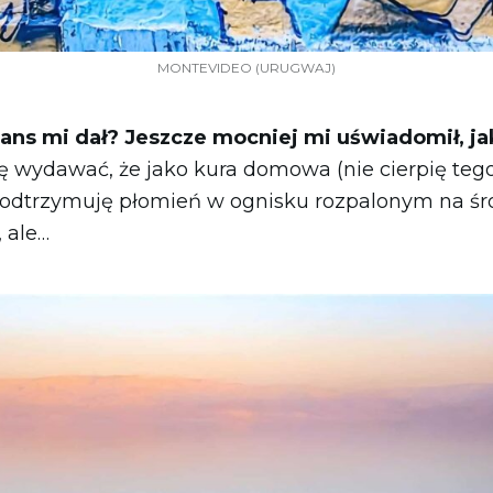
MONTEVIDEO (URUGWAJ)
ilans mi dał? Jeszcze mocniej mi uświadomił, 
ę wydawać, że jako kura domowa (nie cierpię tego 
podtrzymuję płomień w ognisku rozpalonym na śr
, ale…