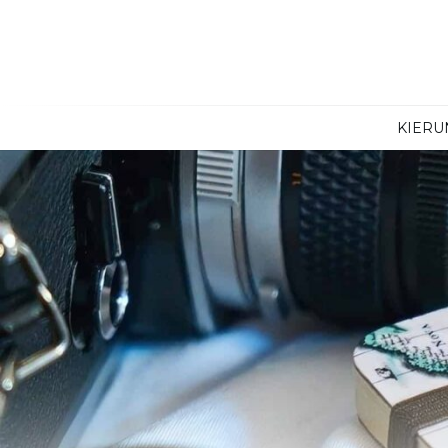
KIERU
Egipt
Argentyn
Maroko
Bahamy
Senegal
Brazylia
Zanzibar
Dominika
Ekwador
Jamajka
Kajmany
Kanada
Kolumbia
Kostaryka
Kuba